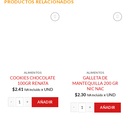
PRODUCTOS RELACIONADOS
Añadir a
Añadir a
Lista de
Lista de
Compras
Compras
ALIMENTOS
ALIMENTOS
COOKIES CHOCOLATE
GALLETA DE
100GR RENATA
MANTEQUILLA 200 GR
NIC NAC
$
2.41
x UND
IVA Incluido
$
2.30
x UND
IVA Incluido
AÑADIR
AÑADIR
COOKIES CHOCOLATE 100GR RENATA cantidad
GALLETA DE MANTEQUILLA 200 GR N