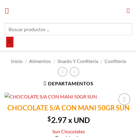
Saltar
al
contenido
Búsqueda
de
productos
Inicio
/
Alimentos
/
Snacks Y Confitería
/
Confitería
DEPARTAMENTOS
CHOCOLATE S/A CON MANI 50GR SUN
Añadir a
Lista de
$
2.97
x UND
Compras
Sun Chocolates