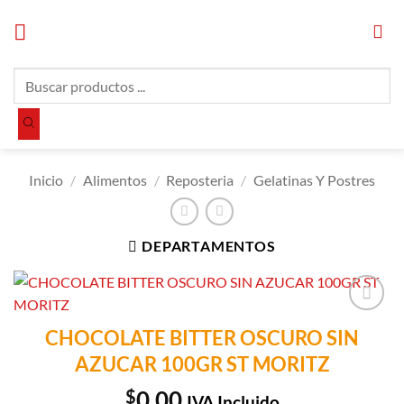
Saltar
al
contenido
Búsqueda
de
productos
Inicio
/
Alimentos
/
Reposteria
/
Gelatinas Y Postres
DEPARTAMENTOS
Añadir a
CHOCOLATE BITTER OSCURO SIN
Lista de
AZUCAR 100GR ST MORITZ
Compras
$
0.00
IVA Incluido