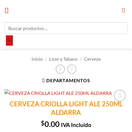
Saltar
al
contenido
Búsqueda
de
productos
Inicio
/
Licor y Tabaco
/
Cerveza
DEPARTAMENTOS
CERVEZA CRIOLLA LIGHT ALE 250ML
Añadir a
ALDARRA
Lista de
Compras
$
0.00
IVA Incluido