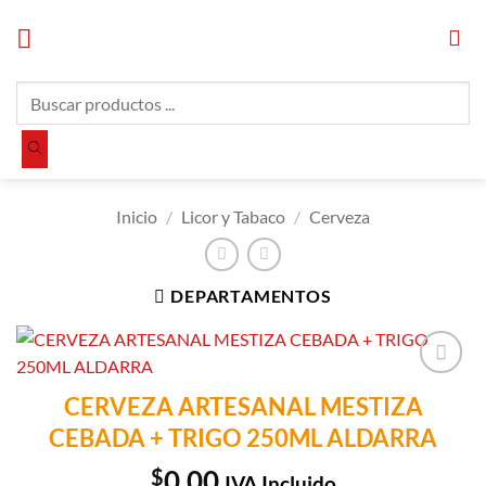
Saltar
al
contenido
Búsqueda
de
productos
Inicio
/
Licor y Tabaco
/
Cerveza
DEPARTAMENTOS
Añadir a
CERVEZA ARTESANAL MESTIZA
Lista de
CEBADA + TRIGO 250ML ALDARRA
Compras
$
0.00
IVA Incluido