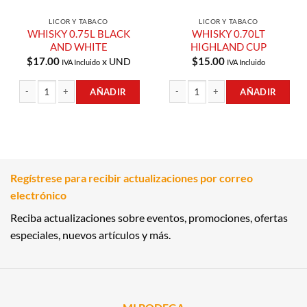
LICOR Y TABACO
LICOR Y TABACO
WHISKY 0.75L BLACK
WHISKY 0.70LT
AND WHITE
HIGHLAND CUP
$
17.00
$
15.00
x UND
IVA Incluido
IVA Incluido
AÑADIR
AÑADIR
WHISKY 0.75L BLACK AND WHITE cantidad
WHISKY 0.70LT HIGHLAND CUP cant
Regístrese para recibir actualizaciones por correo
electrónico
Reciba actualizaciones sobre eventos, promociones, ofertas
especiales, nuevos artículos y más.