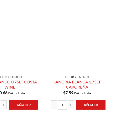
Añadir a
Añadir a
Lista de
Lista de
Compras
Compras
ICOR Y TABACO
LICOR Y TABACO
ANCO 0.75LT COSTA
SANGRIA BLANCA 1.75LT
WINE
CAROREÑA
0.66
$
7.59
IVA Incluido
IVA Incluido
AÑADIR
AÑADIR
O 0.75LT COSTA WINE cantidad
SANGRIA BLANCA 1.75LT CAROREÑA cant