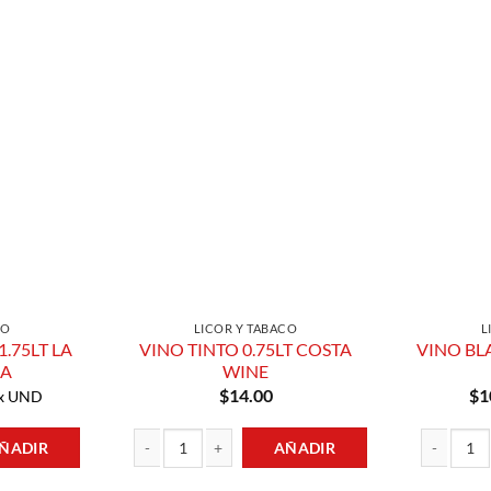
Añadir a
Añadir a
Lista de
Lista de
Compras
Compras
CO
LICOR Y TABACO
L
.75LT LA
VINO TINTO 0.75LT COSTA
VINO BL
DA
WINE
$
14.00
$
1
x UND
ÑADIR
AÑADIR
T LA QUE MANDA cantidad
VINO TINTO 0.75LT COSTA WINE cantidad
VINO BLANC