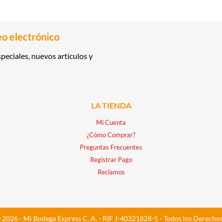
eo electrónico
peciales, nuevos artículos y
LA TIENDA
Mi Cuenta
¿Cómo Comprar?
Preguntas Frecuentes
Registrar Pago
Reclamos
 2026 - Mi Bodega Express C. A. - RIF J-40321828-5 - Todos los Derecho