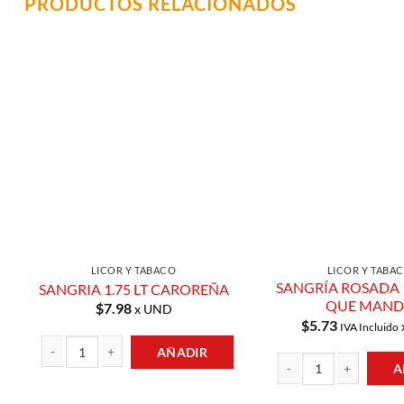
PRODUCTOS RELACIONADOS
Añadir a
Lista de
Compras
LICOR Y TABACO
LICOR Y TABA
SANGRÍA ROSADA 1
SANGRIA 1.75 LT CAROREÑA
QUE MAN
$
7.98
x UND
$
5.73
IVA Incluido
AÑADIR
A
SANGRIA 1.75 LT CAROREÑA cantidad
SANGRÍA ROSADA 1.75L