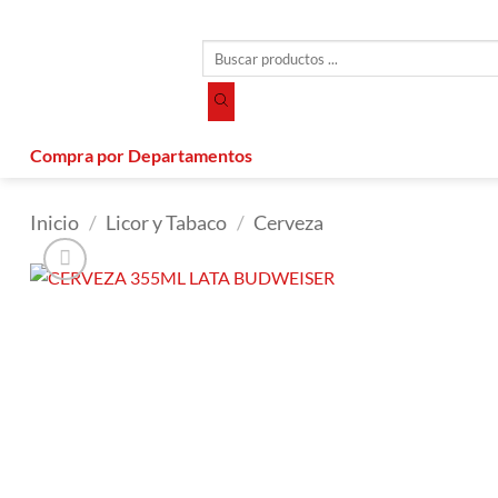
Saltar
al
Búsqueda
contenido
de
productos
Compra por Departamentos
Inicio
/
Licor y Tabaco
/
Cerveza