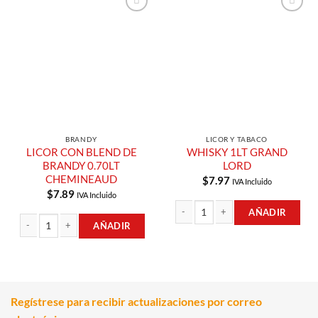
Añadir a
Añadir a
Lista de
Lista de
Compras
Compras
BRANDY
LICOR Y TABACO
LICOR CON BLEND DE
WHISKY 1LT GRAND
BRANDY 0.70LT
LORD
CHEMINEAUD
$
7.97
IVA Incluido
$
7.89
IVA Incluido
AÑADIR
AÑADIR
WHISKY 1LT GRAND LORD cantidad
LICOR CON BLEND DE BRANDY 0.70LT CHEMINEAUD cantidad
Regístrese para recibir actualizaciones por correo