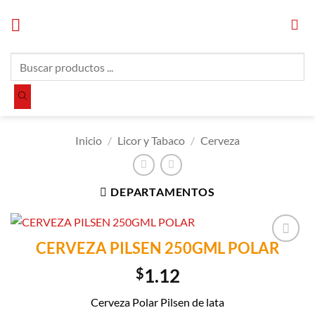
Saltar
al
contenido
Búsqueda
de
productos
Inicio
/
Licor y Tabaco
/
Cerveza
DEPARTAMENTOS
CERVEZA PILSEN 250GML POLAR
Añadir a
Lista de
$
1.12
Compras
Cerveza Polar Pilsen de lata