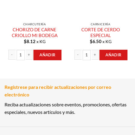
CHARCUTERÍA
CARNICERÍA
CHORIZO DE CARNE
CORTE DE CERDO
CRIOLLO MI BODEGA
ESPECIAL
$
8.12
$
6.50
x KG
x KG
AÑADIR
AÑADIR
CHORIZO DE CARNE CRIOLLO MI BODEGA cantidad
CORTE DE CERDO ESPECIAL cantida
Regístrese para recibir actualizaciones por correo
electrónico
Reciba actualizaciones sobre eventos, promociones, ofertas
especiales, nuevos artículos y más.