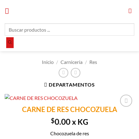
Saltar
al
contenido
Búsqueda
de
productos
Inicio
/
Carnicería
/
Res
DEPARTAMENTOS
CARNE DE RES CHOCOZUELA
Añadir a
Lista de
$
0.00
x KG
Compras
Chocozuela de res