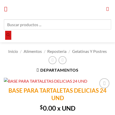
Saltar
al
contenido
Búsqueda
de
productos
Inicio
/
Alimentos
/
Reposteria
/
Gelatinas Y Postres
DEPARTAMENTOS
BASE PARA TARTALETAS DELICIAS 24
Añadir a
UND
Lista de
Compras
$
0.00
x UND