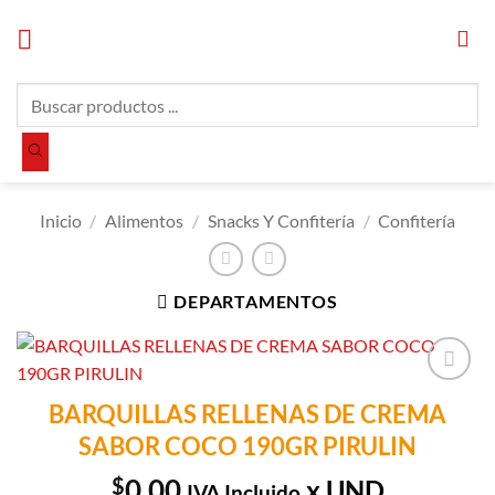
Saltar
al
contenido
Búsqueda
de
productos
Inicio
/
Alimentos
/
Snacks Y Confitería
/
Confitería
DEPARTAMENTOS
Añadir a
BARQUILLAS RELLENAS DE CREMA
Lista de
SABOR COCO 190GR PIRULIN
Compras
$
0.00
x UND
IVA Incluido