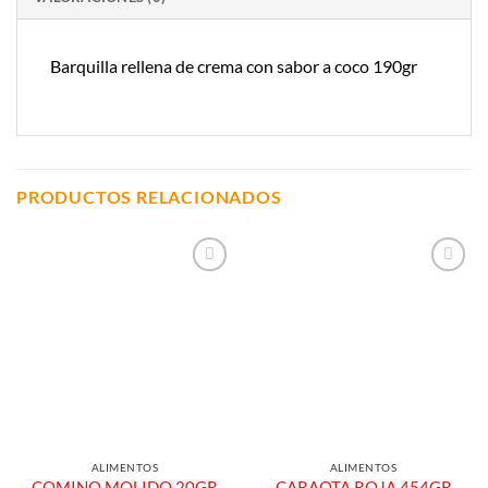
Barquilla rellena de crema con sabor a coco 190gr
PRODUCTOS RELACIONADOS
Añadir a
Añadir a
Lista de
Lista de
Compras
Compras
ALIMENTOS
ALIMENTOS
COMINO MOLIDO 20GR
CARAOTA ROJA 454GR