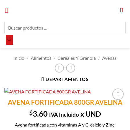
Saltar
al
contenido
Búsqueda
de
productos
Inicio
/
Alimentos
/
Cereales Y Granola
/
Avenas
DEPARTAMENTOS
AVENA FORTIFICADA 800GR AVELINA
Añadir a
Lista de
$
3.60
x UND
IVA Incluido
Compras
Avena fortificada con vitaminas A y C, calcio y Zinc