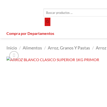
Saltar
al
Búsqueda
contenido
de
productos
Compra por Departamentos
Inicio
/
Alimentos
/
Arroz, Granos Y Pastas
/
Arroz