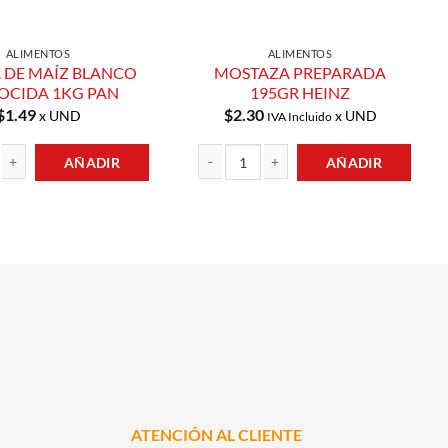
ALIMENTOS
ALIMENTOS
 DE MAÍZ BLANCO
MOSTAZA PREPARADA
OCIDA 1KG PAN
195GR HEINZ
$
1.49
$
2.30
x UND
x UND
IVA Incluido
AÑADIR
AÑADIR
MAÍZ BLANCO PRECOCIDA 1KG PAN cantidad
MOSTAZA PREPARADA 195GR HEINZ canti
ATENCIÓN AL CLIENTE