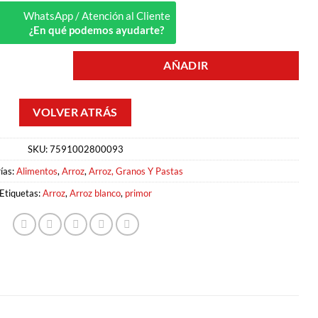
WhatsApp / Atención al Cliente
¿En qué podemos ayudarte?
AÑADIR
IOR 1KG PRIMOR cantidad
SKU:
7591002800093
ías:
Alimentos
,
Arroz
,
Arroz, Granos Y Pastas
Etiquetas:
Arroz
,
Arroz blanco
,
primor