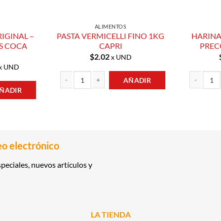
ALIMENTOS
RIGINAL –
PASTA VERMICELLI FINO 1KG
HARINA
S COCA
CAPRI
PREC
$
2.02
x UND
x UND
AÑADIR
ÑADIR
PASTA VERMICELLI FINO 1KG CAPRI cantidad
HARINA DE 
NAL - MENOS CALORÍAS COCA COLA cantidad
eo electrónico
peciales, nuevos artículos y
LA TIENDA