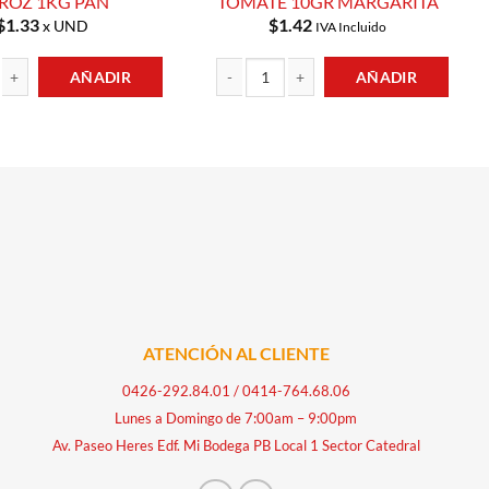
ROZ 1KG PAN
TOMATE 10GR MARGARITA
$
1.33
$
1.42
x UND
IVA Incluido
AÑADIR
AÑADIR
tidad
MAIZ BLANCO Y ARROZ 1KG PAN cantidad
SARDINAS EN SALSA DE TOMATE 10GR MA
ATENCIÓN AL CLIENTE
0426-292.84.01
/
0414-764.68.06
Lunes a Domingo de 7:00am – 9:00pm
Av. Paseo Heres Edf. Mi Bodega PB Local 1 Sector Catedral