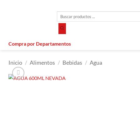
Saltar
al
Búsqueda
contenido
de
productos
Compra por Departamentos
Inicio
/
Alimentos
/
Bebidas
/
Agua