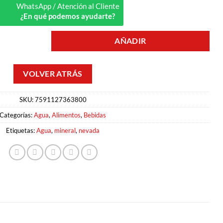
WhatsApp / Atención al Cliente
¿En qué podemos ayudarte?
AÑADIR
SKU:
7591127363800
Categorías:
Agua
,
Alimentos
,
Bebidas
Etiquetas:
Agua
,
mineral
,
nevada