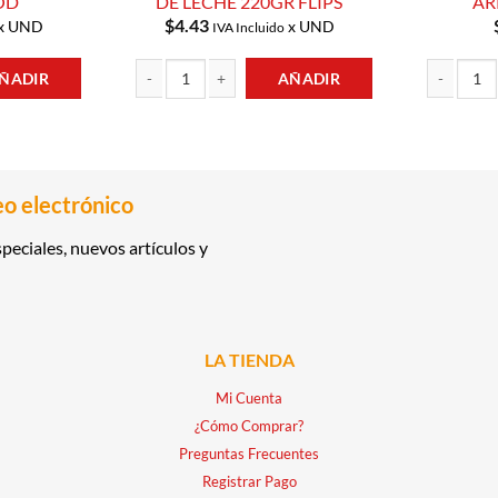
OD
DE LECHE 220GR FLIPS
AR
$
4.43
x UND
x UND
IVA Incluido
ÑADIR
AÑADIR
5GR UNDERWOOD cantidad
CEREAL RELLENO DE DULCE DE LECHE 220GR FLIPS can
HARINA DE 
eo electrónico
peciales, nuevos artículos y
LA TIENDA
Mi Cuenta
¿Cómo Comprar?
Preguntas Frecuentes
Registrar Pago