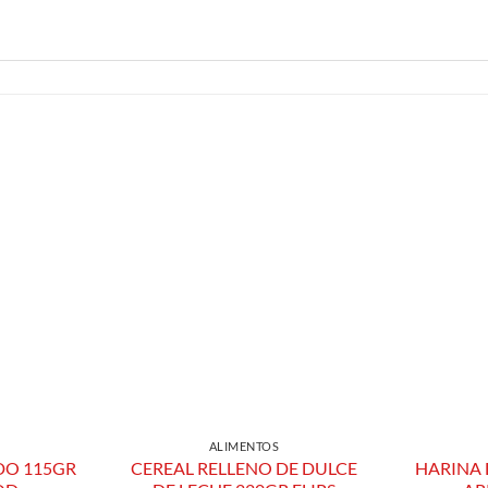
Añadir a
Añadir a
Lista de
Lista de
Compras
Compras
ALIMENTOS
DO 115GR
CEREAL RELLENO DE DULCE
HARINA 