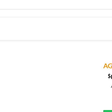
AG
$
Añadir a
Lista de
Compras