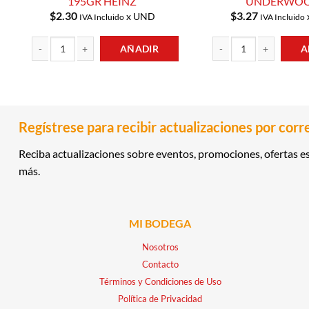
195GR HEINZ
UNDERWO
$
2.30
$
3.27
x UND
IVA Incluido
IVA Incluido
AÑADIR
A
MOSTAZA PREPARADA 195GR HEINZ cantidad
JAMON ENDIABLADO 11
Regístrese para recibir actualizaciones por corr
Reciba actualizaciones sobre eventos, promociones, ofertas es
más.
MI BODEGA
Nosotros
Contacto
Términos y Condiciones de Uso
Política de Privacidad