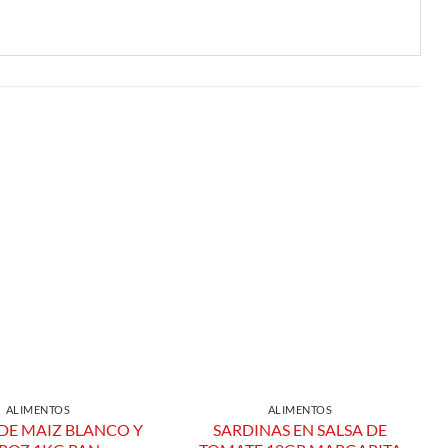
Añadir a
Añadir a
Lista de
Lista de
Compras
Compras
ALIMENTOS
ALIMENTOS
DE MAIZ BLANCO Y
SARDINAS EN SALSA DE