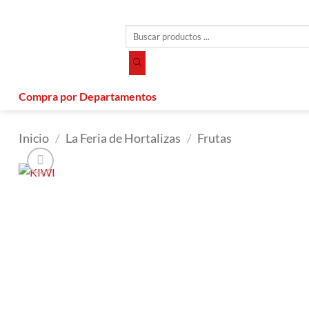
Saltar
al
Búsqueda
contenido
de
productos
Compra por Departamentos
Inicio
/
La Feria de Hortalizas
/
Frutas