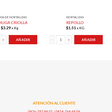
ERIA DE HORTALIZAS
HORTALIZAS
HUGA CRIOLLA
REPOLLO
$
3.29
$
1.51
x Kg
x KG
AÑADIR
AÑADIR
IOLLA cantidad
REPOLLO cantidad
ATENCIÓN AL CLIENTE
0426-292.84.01
/
0414-764.68.06