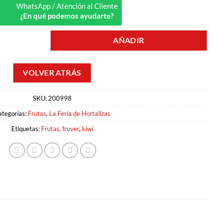
WhatsApp / Atención al Cliente
¿En qué podemos ayudarte?
AÑADIR
SKU:
200998
ategorías:
Frutas
,
La Feria de Hortalizas
Etiquetas:
Frutas
,
fruver
,
kiwi