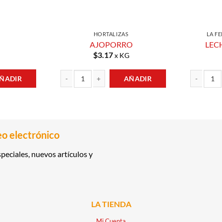
HORTALIZAS
LA F
AJOPORRO
LEC
$
3.17
x KG
ÑADIR
AÑADIR
AJOPORRO cantidad
LECHUGA CR
eo electrónico
peciales, nuevos artículos y
LA TIENDA
Mi Cuenta