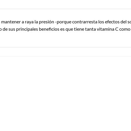
 mantener a raya la presión -porque contrarresta los efectos del so
 de sus principales beneficios es que tiene tanta vitamina C como 
Añadir a
Añadir a
Lista de
Lista de
Compras
Compras