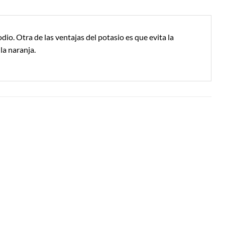
dio. Otra de las ventajas del potasio es que evita la
la naranja.
Añadir a
Añadir a
Lista de
Lista de
Compras
Compras