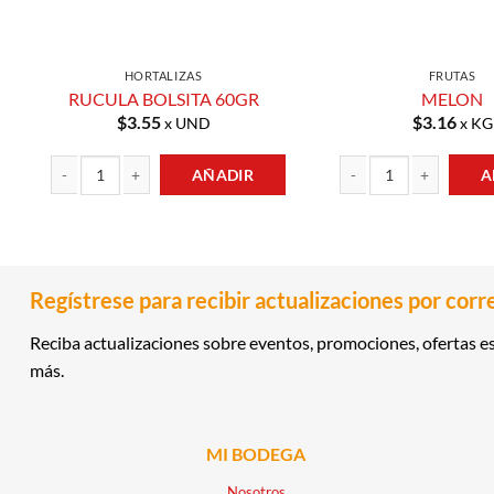
HORTALIZAS
FRUTAS
RUCULA BOLSITA 60GR
MELON
$
3.55
$
3.16
x UND
x KG
AÑADIR
A
RUCULA BOLSITA 60GR cantidad
MELON cantidad
Regístrese para recibir actualizaciones por corr
Reciba actualizaciones sobre eventos, promociones, ofertas es
más.
MI BODEGA
Nosotros