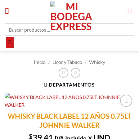
Saltar
al
contenido
Búsqueda
de
productos
Inicio
/
Licor y Tabaco
/
Whisky
DEPARTAMENTOS
Añadir a
WHISKY BLACK LABEL 12 AÑOS 0.75LT
Lista de
JOHNNIE WALKER
Compras
$
39.41
x UND
IVA Incluido