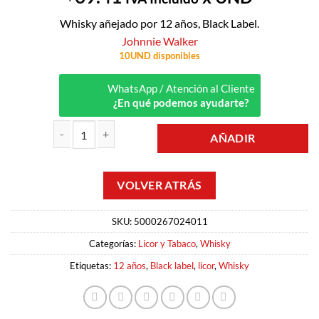
Whisky añejado por 12 años, Black Label.
Johnnie Walker
10UND disponibles
WhatsApp / Atención al Cliente
¿En qué podemos ayudarte?
AÑADIR
WHISKY BLACK LABEL 12 AÑOS 0.75LT JOHNNIE WALKER cantida
SKU:
5000267024011
Categorías:
Licor y Tabaco
,
Whisky
Etiquetas:
12 años
,
Black label
,
licor
,
Whisky