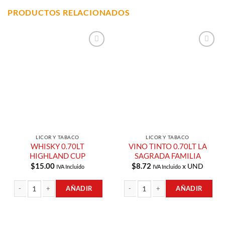
PRODUCTOS RELACIONADOS
Añadir a
Añadir a
Lista de
Lista de
Compras
Compras
LICOR Y TABACO
LICOR Y TABACO
WHISKY 0.70LT
VINO TINTO 0.70LT LA
HIGHLAND CUP
SAGRADA FAMILIA
$
15.00
$
8.72
x UND
IVA Incluido
IVA Incluido
AÑADIR
AÑADIR
WHISKY 0.70LT HIGHLAND CUP cantidad
VINO TINTO 0.70LT LA SAGRADA FAM