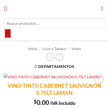
Saltar
al
contenido
Búsqueda
de
productos
Inicio
/
Licor y Tabaco
/
Vinos
DEPARTAMENTOS
VINO TINTO CABERNET SAUVIGNON
Añadir a
0.75LT LAMAN
Lista de
Compras
$
0.00
IVA Incluido