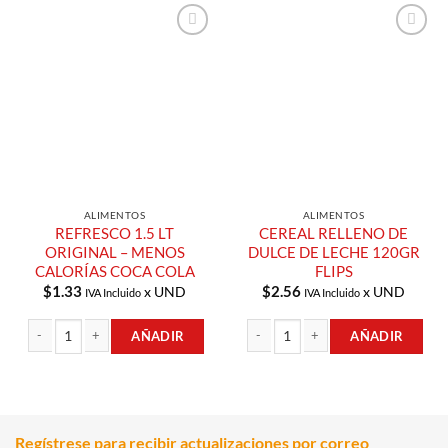
Añadir a
Añadir a
Lista de
Lista de
Compras
Compras
ALIMENTOS
ALIMENTOS
REFRESCO 1.5 LT
CEREAL RELLENO DE
ORIGINAL – MENOS
DULCE DE LECHE 120GR
CALORÍAS COCA COLA
FLIPS
$
1.33
$
2.56
x UND
x UND
IVA Incluido
IVA Incluido
AÑADIR
AÑADIR
REFRESCO 1.5 LT ORIGINAL - MENOS CALORÍAS COCA COLA cantidad
CEREAL RELLENO DE DULCE DE LECHE
Regístrese para recibir actualizaciones por correo