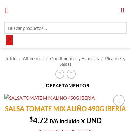
Saltar
al
contenido
Búsqueda
de
productos
Inicio
/
Alimentos
/
Condimentos y Especias
/
Picantes y
Salsas
DEPARTAMENTOS
SALSA TOMATE MIX ALIÑO 490G IBERIA
Añadir a
Lista de
$
4.72
x UND
IVA Incluido
Compras