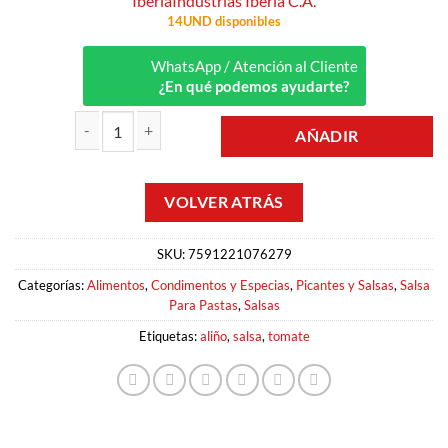
Iberia
Industrias Iberia C.A.
14UND disponibles
WhatsApp / Atención al Cliente
¿En qué podemos ayudarte?
AÑADIR
SALSA TOMATE MIX ALIÑO 490G IBERIA cantidad
SKU:
7591221076279
Categorías:
Alimentos
,
Condimentos y Especias
,
Picantes y Salsas
,
Salsa
Para Pastas
,
Salsas
Etiquetas:
aliño
,
salsa
,
tomate