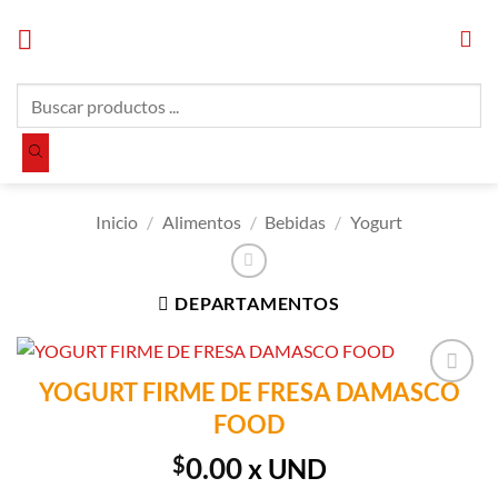
Saltar
al
contenido
Búsqueda
de
productos
Inicio
/
Alimentos
/
Bebidas
/
Yogurt
DEPARTAMENTOS
YOGURT FIRME DE FRESA DAMASCO
Añadir a
FOOD
Lista de
Compras
$
0.00
x UND