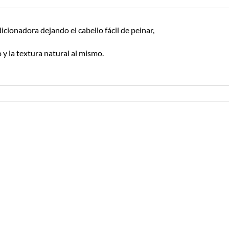
cionadora dejando el cabello fácil de peinar,
o y la textura natural al mismo.
Añadir a
Añadir a
Lista de
Lista de
Compras
Compras