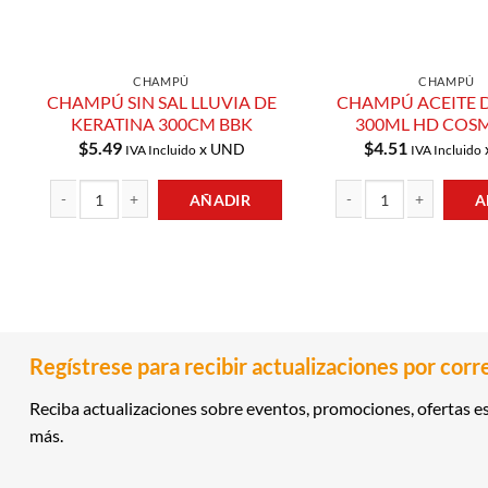
CHAMPÚ
CHAMPÚ
CHAMPÚ SIN SAL LLUVIA DE
CHAMPÚ ACEITE D
KERATINA 300CM BBK
300ML HD COSM
$
5.49
$
4.51
x UND
IVA Incluido
IVA Incluido
AÑADIR
A
CHAMPÚ SIN SAL LLUVIA DE KERATINA 300CM BBK cantidad
CHAMPÚ ACEITE DE OLI
Regístrese para recibir actualizaciones por corr
Reciba actualizaciones sobre eventos, promociones, ofertas es
más.