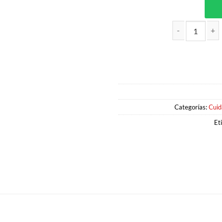
SILICONA KERATINA REESTRUC
Categorías:
Cuid
Et