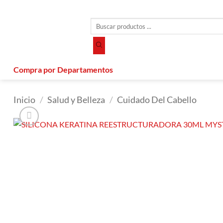
Saltar
al
Búsqueda
contenido
de
productos
Compra por Departamentos
Inicio
/
Salud y Belleza
/
Cuidado Del Cabello