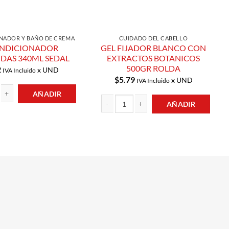
NADOR Y BAÑO DE CREMA
CUIDADO DEL CABELLO
NDICIONADOR
GEL FIJADOR BLANCO CON
DAS 340ML SEDAL
EXTRACTOS BOTANICOS
500GR ROLDA
2
x UND
IVA Incluido
$
5.79
x UND
IVA Incluido
AÑADIR
AÑADIR
NADOR CERAMIDAS 340ML SEDAL cantidad
GEL FIJADOR BLANCO CON EXTRACTOS B