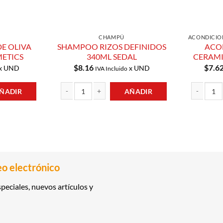
CHAMPÚ
ACONDICIO
E OLIVA
SHAMPOO RIZOS DEFINIDOS
ACO
ETICS
340ML SEDAL
CERAMI
$
8.16
$
7.6
x UND
x UND
IVA Incluido
ÑADIR
AÑADIR
VA 300ML HD COSMETICS cantidad
SHAMPOO RIZOS DEFINIDOS 340ML SEDAL cantidad
ACONDICIO
eo electrónico
peciales, nuevos artículos y