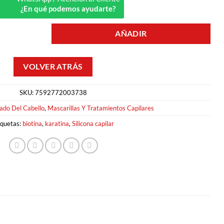
¿En qué podemos ayudarte?
AÑADIR
TURADORA 30ML MYSTIC cantidad
SKU:
7592772003738
ado Del Cabello
,
Mascarillas Y Tratamientos Capilares
iquetas:
biotina
,
karatina
,
Silicona capilar