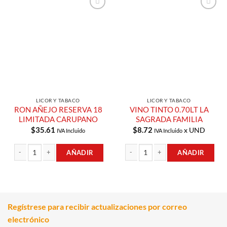
Añadir a
Añadir a
Lista de
Lista de
Compras
Compras
LICOR Y TABACO
LICOR Y TABACO
RON AÑEJO RESERVA 18
VINO TINTO 0.70LT LA
LIMITADA CARUPANO
SAGRADA FAMILIA
$
35.61
$
8.72
x UND
IVA Incluido
IVA Incluido
AÑADIR
AÑADIR
RON AÑEJO RESERVA 18 LIMITADA CARUPANO cantidad
VINO TINTO 0.70LT LA SAGRADA FAM
Regístrese para recibir actualizaciones por correo
electrónico