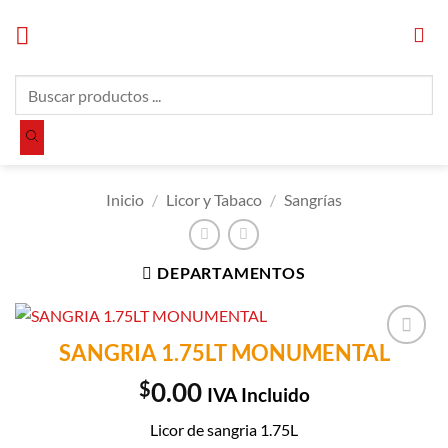
Saltar
al
contenido
Búsqueda
de
productos
Inicio
/
Licor y Tabaco
/
Sangrías
DEPARTAMENTOS
SANGRIA 1.75LT MONUMENTAL
Añadir a
Lista de
$
0.00
IVA Incluido
Compras
Licor de sangria 1.75L