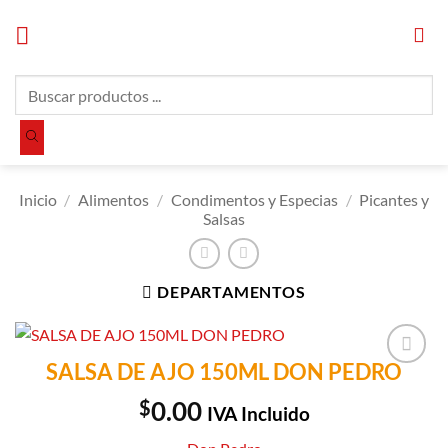
Saltar
al
contenido
Búsqueda
de
productos
Inicio
/
Alimentos
/
Condimentos y Especias
/
Picantes y
Salsas
DEPARTAMENTOS
SALSA DE AJO 150ML DON PEDRO
Añadir a
Lista de
$
0.00
IVA Incluido
Compras