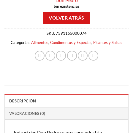
Don Pedro
Sin existencias
SKU:
7591155000074
Categorías:
Alimentos
,
Condimentos y Especias
,
Picantes y Salsas
DESCRIPCIÓN
VALORACIONES (0)
Indrustrias Don Pedro es una agroindustria