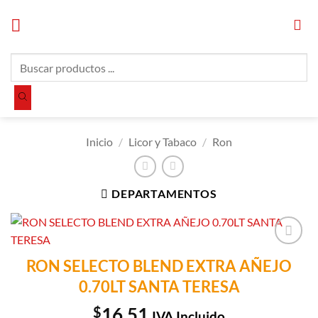
Saltar
al
contenido
Búsqueda
de
productos
Inicio
/
Licor y Tabaco
/
Ron
DEPARTAMENTOS
Añadir a
RON SELECTO BLEND EXTRA AÑEJO
Lista de
0.70LT SANTA TERESA
Compras
$
16.51
IVA Incluido