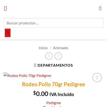
Saltar
al
contenido
Búsqueda
de
productos
Inicio
/
Animales
DEPARTAMENTOS
Rodeo Pollo 70gr Pedigree
Añadir a
Lista de
$
0.00
IVA Incluido
Compras
Pedigree