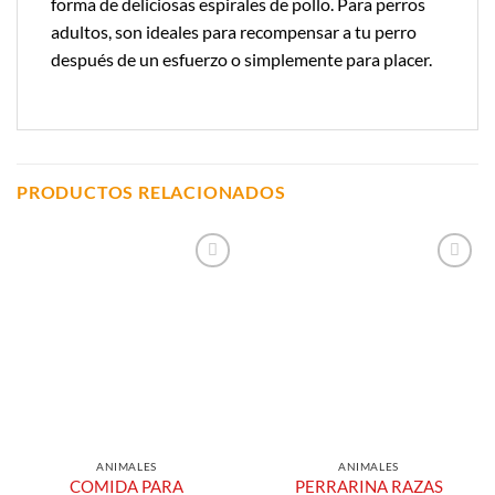
forma de deliciosas espirales de pollo. Para perros
adultos, son ideales para recompensar a tu perro
después de un esfuerzo o simplemente para placer.
PRODUCTOS RELACIONADOS
Añadir a
Añadir a
Lista de
Lista de
Compras
Compras
ANIMALES
ANIMALES
COMIDA PARA
PERRARINA RAZAS