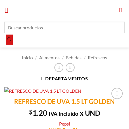
Saltar
al
contenido
Búsqueda
de
productos
Inicio
/
Alimentos
/
Bebidas
/
Refrescos
DEPARTAMENTOS
REFRESCO DE UVA 1.5 LT GOLDEN
Añadir a
Lista de
$
1.20
x UND
IVA Incluido
Compras
Pepsi