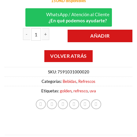
15UND disponibles
WhatsApp / Atención al Cliente
¿En qué podemos ayudarte?
AÑADIR
REFRESCO DE UVA 1.5 LT GOLDEN cantidad
SKU:
7591031000020
Categorías:
Bebidas
,
Refrescos
Etiquetas:
golden
,
refresco
,
uva