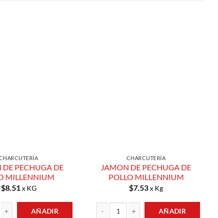
Añadir a
Añadir a
Lista de
Lista de
Compras
Compras
CHARCUTERÍA
CHARCUTERÍA
 DE PECHUGA DE
JAMON DE PECHUGA DE
O MILLENNIUM
POLLO MILLENNIUM
$
8.51
$
7.53
x KG
x Kg
AÑADIR
AÑADIR