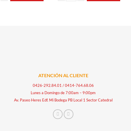
ECHUGA DE PAVO MILLENNIUM cantidad
JAMON DE PECHUGA DE POLLO MILLENNIU
ATENCIÓN AL CLIENTE
0426-292.84.01
/
0414-764.68.06
Lunes a Domingo de 7:00am – 9:00pm
Av. Paseo Heres Edf. Mi Bodega PB Local 1 Sector Catedral