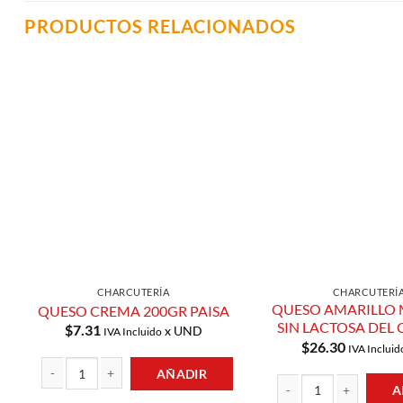
PRODUCTOS RELACIONADOS
Añadir a
Lista de
Compras
CHARCUTERÍA
CHARCUTERÍ
QUESO AMARILLO
QUESO CREMA 200GR PAISA
SIN LACTOSA DEL 
$
7.31
x UND
IVA Incluido
$
26.30
IVA Incluid
AÑADIR
A
QUESO CREMA 200GR PAISA cantidad