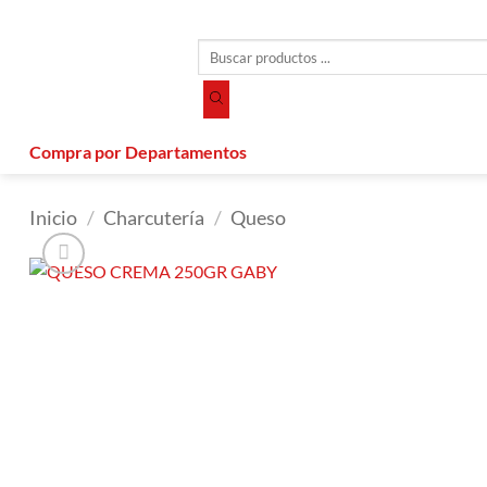
Saltar
al
Búsqueda
contenido
de
productos
Compra por Departamentos
Inicio
/
Charcutería
/
Queso