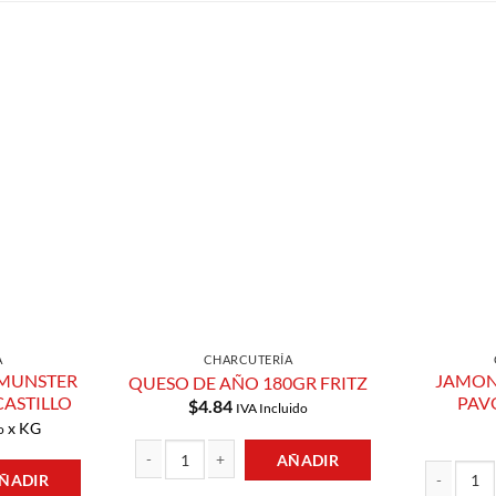
Añadir a
Añadir a
Lista de
Lista de
Compras
Compras
A
CHARCUTERÍA
 MUNSTER
JAMON
QUESO DE AÑO 180GR FRITZ
CASTILLO
PAV
$
4.84
IVA Incluido
x KG
o
AÑADIR
ÑADIR
QUESO DE AÑO 180GR FRITZ cantidad