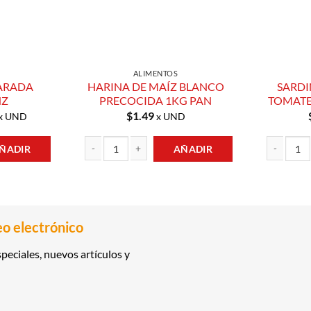
ALIMENTOS
ARADA
HARINA DE MAÍZ BLANCO
SARDI
NZ
PRECOCIDA 1KG PAN
TOMATE
$
1.49
x UND
x UND
ÑADIR
AÑADIR
5GR HEINZ cantidad
HARINA DE MAÍZ BLANCO PRECOCIDA 1KG PAN canti
SARDINAS E
eo electrónico
peciales, nuevos artículos y