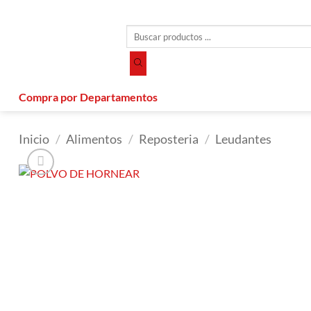
Saltar
al
Búsqueda
contenido
de
productos
Compra por Departamentos
Inicio
/
Alimentos
/
Reposteria
/
Leudantes