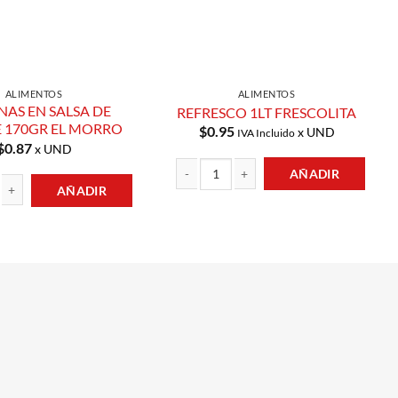
ALIMENTOS
ALIMENTOS
NAS EN SALSA DE
REFRESCO 1LT FRESCOLITA
 170GR EL MORRO
$
0.95
x UND
IVA Incluido
$
0.87
x UND
AÑADIR
AÑADIR
REFRESCO 1LT FRESCOLITA cantidad
dad
N SALSA DE TOMATE 170GR EL MORRO cantidad