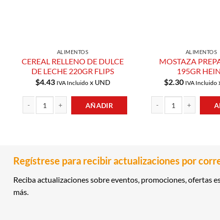
ALIMENTOS
ALIMENTOS
CEREAL RELLENO DE DULCE
MOSTAZA PREP
DE LECHE 220GR FLIPS
195GR HEI
$
4.43
$
2.30
x UND
IVA Incluido
IVA Incluido
AÑADIR
A
CEREAL RELLENO DE DULCE DE LECHE 220GR FLIPS cantidad
MOSTAZA PREPARADA 19
Regístrese para recibir actualizaciones por corr
Reciba actualizaciones sobre eventos, promociones, ofertas es
más.