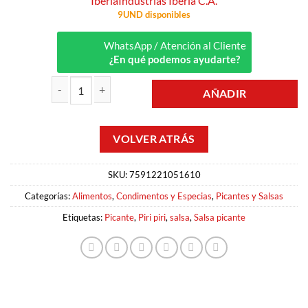
Iberia
Industrias Iberia C.A.
9UND disponibles
WhatsApp / Atención al Cliente
¿En qué podemos ayudarte?
AÑADIR
PIRI PIRI PICANTE 300CM IBERIA cantidad
SKU:
7591221051610
Categorías:
Alimentos
,
Condimentos y Especias
,
Picantes y Salsas
Etiquetas:
Picante
,
Piri piri
,
salsa
,
Salsa picante