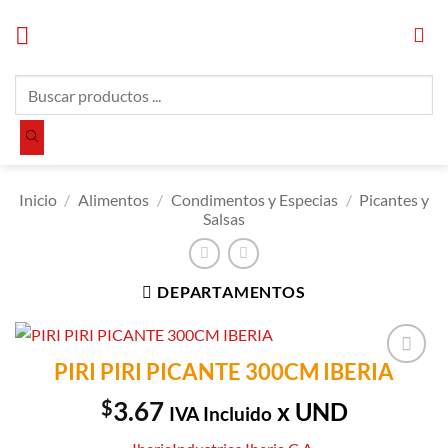
Saltar
al
contenido
Búsqueda
de
productos
Inicio
/
Alimentos
/
Condimentos y Especias
/
Picantes y
Salsas
DEPARTAMENTOS
PIRI PIRI PICANTE 300CM IBERIA
Añadir a
Lista de
$
3.67
x UND
IVA Incluido
Compras