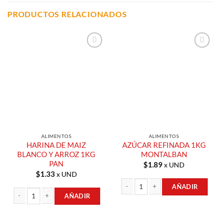
PRODUCTOS RELACIONADOS
Añadir a
Añadir a
Lista de
Lista de
Compras
Compras
ALIMENTOS
ALIMENTOS
HARINA DE MAIZ
AZÚCAR REFINADA 1KG
BLANCO Y ARROZ 1KG
MONTALBAN
PAN
$
1.89
x UND
$
1.33
x UND
AÑADIR
AÑADIR
AZÚCAR REFINADA 1KG MONTALBAN
HARINA DE MAIZ BLANCO Y ARROZ 1KG PAN cantidad