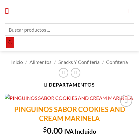
Saltar
al
contenido
Búsqueda
de
productos
Inicio
/
Alimentos
/
Snacks Y Confitería
/
Confitería
DEPARTAMENTOS
PINGUINOS SABOR COOKIES AND
Añadir a
CREAM MARINELA
Lista de
Compras
$
0.00
IVA Incluido