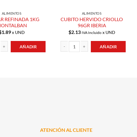
ALIMENTOS
ALIMENTOS
R REFINADA 1KG
CUBITO HERVIDO CRIOLLO
ONTALBAN
96GR IBERIA
$
1.89
$
2.13
x UND
x UND
IVA Incluido
AÑADIR
AÑADIR
FINADA 1KG MONTALBAN cantidad
CUBITO HERVIDO CRIOLLO 96GR IBERIA ca
 cantidad
ATENCIÓN AL CLIENTE