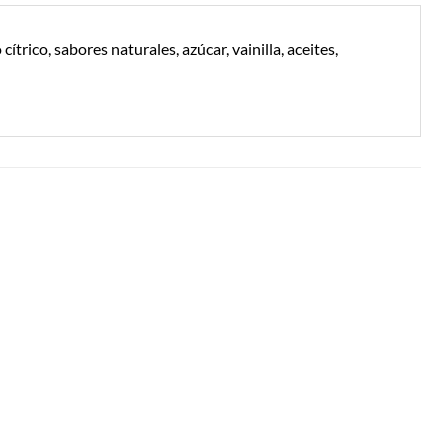
trico, sabores naturales, azúcar, vainilla, aceites,
Añadir a
Añadir a
Lista de
Lista de
Compras
Compras