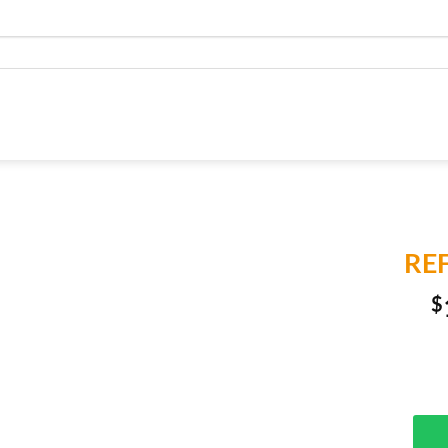
REF
$
Añadir a
Lista de
Compras