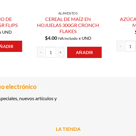
ALIMENTOS
NO DE
CEREAL DE MAÍZ EN
AZÚCA
R FLIPS
HOJUELAS 300GR CRONCH
M
FLAKES
x UND
$
4.00
x UND
IVA Incluido
ÑADIR
AÑADIR
COLATE 220GR FLIPS cantidad
AZÚCAR RE
CEREAL DE MAÍZ EN HOJUELAS 300GR CRONCH FLAKES
eo electrónico
peciales, nuevos artículos y
LA TIENDA