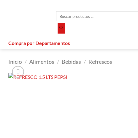
Saltar
al
Búsqueda
contenido
de
productos
Compra por Departamentos
Inicio
/
Alimentos
/
Bebidas
/
Refrescos