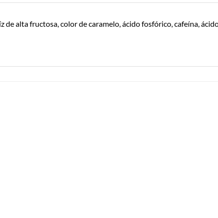
alta fructosa, color de caramelo, ácido fosfórico, cafeína, ácido cí
Añadir a
Añadir a
Lista de
Lista de
Compras
Compras