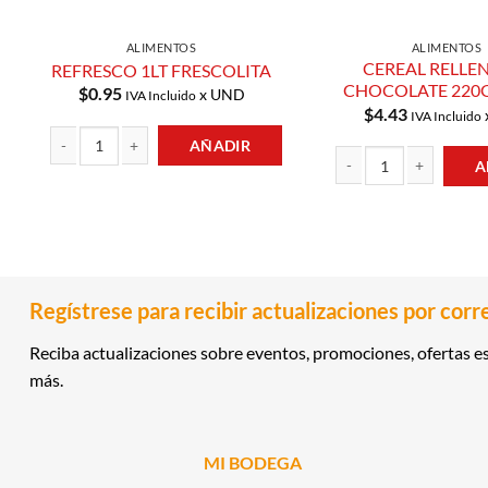
ALIMENTOS
ALIMENTOS
CEREAL RELLE
REFRESCO 1LT FRESCOLITA
CHOCOLATE 220G
$
0.95
x UND
IVA Incluido
$
4.43
IVA Incluido
AÑADIR
A
REFRESCO 1LT FRESCOLITA cantidad
CEREAL RELLENO DE CHO
Regístrese para recibir actualizaciones por corr
Reciba actualizaciones sobre eventos, promociones, ofertas es
más.
MI BODEGA