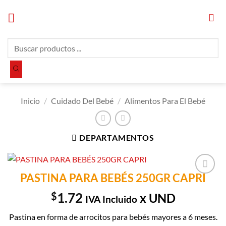
Saltar
al
contenido
Búsqueda
de
productos
Inicio
/
Cuidado Del Bebé
/
Alimentos Para El Bebé
DEPARTAMENTOS
PASTINA PARA BEBÉS 250GR CAPRI
Añadir a
Lista de
$
1.72
x UND
IVA Incluido
Compras
Pastina en forma de arrocitos para bebés mayores a 6 meses.