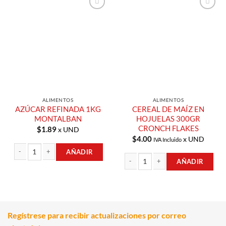
Añadir a
Añadir a
Lista de
Lista de
Compras
Compras
ALIMENTOS
ALIMENTOS
AZÚCAR REFINADA 1KG
CEREAL DE MAÍZ EN
MONTALBAN
HOJUELAS 300GR
CRONCH FLAKES
$
1.89
x UND
$
4.00
x UND
IVA Incluido
AÑADIR
AÑADIR
AZÚCAR REFINADA 1KG MONTALBAN cantidad
CEREAL DE MAÍZ EN HOJUELAS 300
Regístrese para recibir actualizaciones por correo