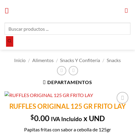
Saltar
al
contenido
Búsqueda
de
productos
Inicio
/
Alimentos
/
Snacks Y Confitería
/
Snacks
DEPARTAMENTOS
RUFFLES ORIGINAL 125 GR FRITO LAY
Añadir a
Lista de
$
0.00
x UND
IVA Incluido
Compras
Papitas fritas con sabor a cebolla de 125gr