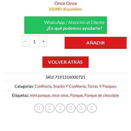
Once Once
20UND disponibles
WhatsApp / Atención al Cliente
¿En qué podemos ayudarte?
AÑADIR
PANQUE MINI DE CHOCOLATE 30GR ONCE ONCE cantidad
SKU:
7591316000721
Categorías:
Confitería
,
Snacks Y Confitería
,
Tortas Y Ponques
Etiquetas:
mini panque
,
once once
,
Panque
,
Panque de chocolate