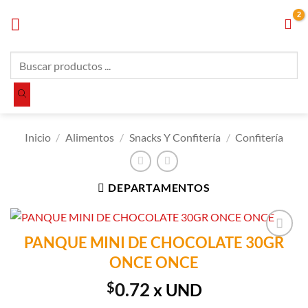
Saltar
al
contenido
Búsqueda
de
productos
Inicio
/
Alimentos
/
Snacks Y Confitería
/
Confitería
DEPARTAMENTOS
PANQUE MINI DE CHOCOLATE 30GR
Añadir a
ONCE ONCE
Lista de
Compras
$
0.72
x UND