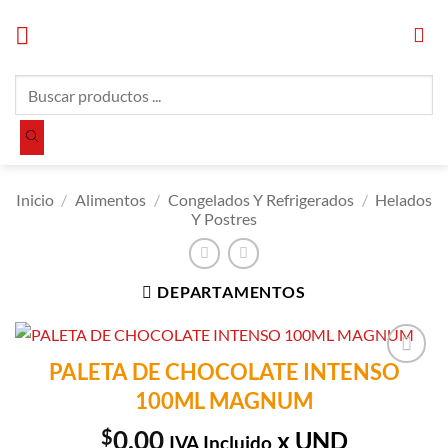
Saltar
al
contenido
Búsqueda
de
productos
Inicio
/
Alimentos
/
Congelados Y Refrigerados
/
Helados
Y Postres
DEPARTAMENTOS
PALETA DE CHOCOLATE INTENSO
Añadir a
100ML MAGNUM
Lista de
Compras
$
0.00
x UND
IVA Incluido