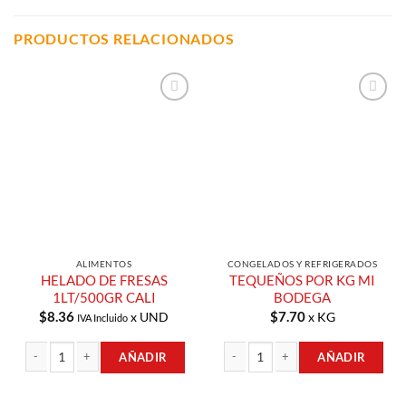
PRODUCTOS RELACIONADOS
Añadir a
Añadir a
Lista de
Lista de
Compras
Compras
ALIMENTOS
CONGELADOS Y REFRIGERADOS
HELADO DE FRESAS
TEQUEÑOS POR KG MI
1LT/500GR CALI
BODEGA
$
8.36
$
7.70
x UND
x KG
IVA Incluido
AÑADIR
AÑADIR
HELADO DE FRESAS 1LT/500GR CALI cantidad
TEQUEÑOS POR KG MI BODEGA cant