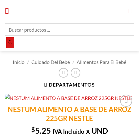
Saltar
al
contenido
Búsqueda
de
productos
Inicio
/
Cuidado Del Bebé
/
Alimentos Para El Bebé
DEPARTAMENTOS
NESTUM ALIMENTO A BASE DE ARROZ
Añadir a
225GR NESTLE
Lista de
Compras
$
5.25
x UND
IVA Incluido