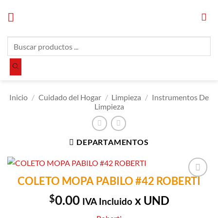
Saltar
al
contenido
Búsqueda
de
productos
Inicio
/
Cuidado del Hogar
/
Limpieza
/
Instrumentos De
Limpieza
DEPARTAMENTOS
COLETO MOPA PABILO #42 ROBERTI
Añadir a
Lista de
$
0.00
x UND
IVA Incluido
Compras