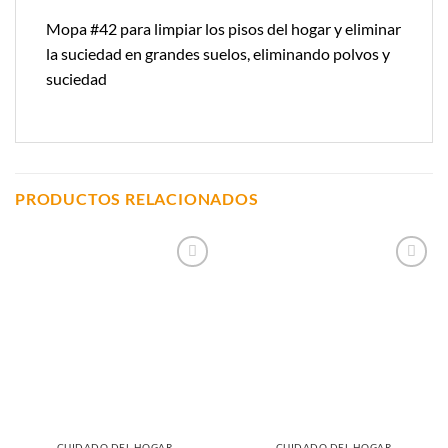
Mopa #42 para limpiar los pisos del hogar y eliminar
la suciedad en grandes suelos, eliminando polvos y
suciedad
PRODUCTOS RELACIONADOS
Añadir a
Añadir a
Lista de
Lista de
Compras
Compras
CUIDADO DEL HOGAR
CUIDADO DEL HOGAR