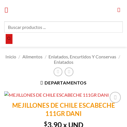
Saltar
al
contenido
Búsqueda
de
productos
Inicio
/
Alimentos
/
Enlatados, Encurtidos Y Conservas
/
Enlatados
DEPARTAMENTOS
MEJILLONES DE CHILE ESCABECHE
Añadir a
111GR DANI
Lista de
Compras
$
3.90
x UND