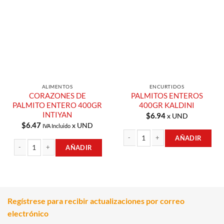
Añadir a
Añadir a
Lista de
Lista de
Compras
Compras
ALIMENTOS
ENCURTIDOS
CORAZONES DE
PALMITOS ENTEROS
PALMITO ENTERO 400GR
400GR KALDINI
INTIYAN
$
6.94
x UND
$
6.47
x UND
IVA Incluido
AÑADIR
AÑADIR
PALMITOS ENTEROS 400GR KALDINI 
CORAZONES DE PALMITO ENTERO 400GR INTIYAN cantidad
Regístrese para recibir actualizaciones por correo
electrónico