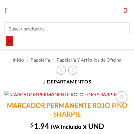
Saltar
al
contenido
Búsqueda
de
productos
Inicio
/
Papelería
/
Papelería Y Artículos de Oficina
DEPARTAMENTOS
MARCADOR PERMANENTE ROJO FINO
Añadir a
SHARPIE
Lista de
Compras
$
1.94
x UND
IVA Incluido