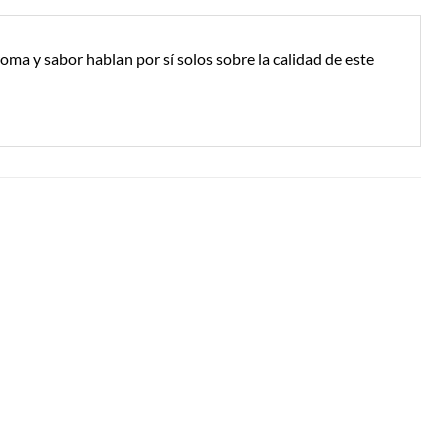
oma y sabor hablan por sí solos sobre la calidad de este
Añadir a
Añadir a
Lista de
Lista de
Compras
Compras