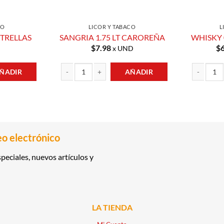
CO
LICOR Y TABACO
L
STRELLAS
SANGRIA 1.75 LT CAROREÑA
WHISKY 
$
7.98
$
x UND
ÑADIR
AÑADIR
AS cantidad
SANGRIA 1.75 LT CAROREÑA cantidad
WHISKY 0.7
eo electrónico
peciales, nuevos artículos y
LA TIENDA