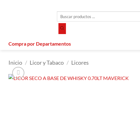
Saltar
al
Búsqueda
contenido
de
productos
Compra por Departamentos
Inicio
/
Licor y Tabaco
/
Licores