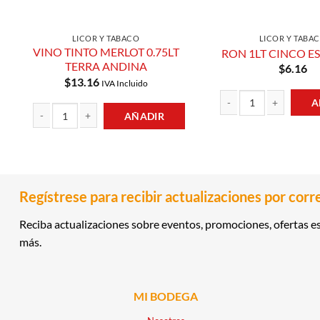
LICOR Y TABACO
LICOR Y TABA
VINO TINTO MERLOT 0.75LT
RON 1LT CINCO E
TERRA ANDINA
$
6.16
$
13.16
IVA Incluido
A
AÑADIR
RON 1LT CINCO ESTRELL
VINO TINTO MERLOT 0.75LT TERRA ANDINA cantidad
Regístrese para recibir actualizaciones por corr
Reciba actualizaciones sobre eventos, promociones, ofertas es
más.
MI BODEGA