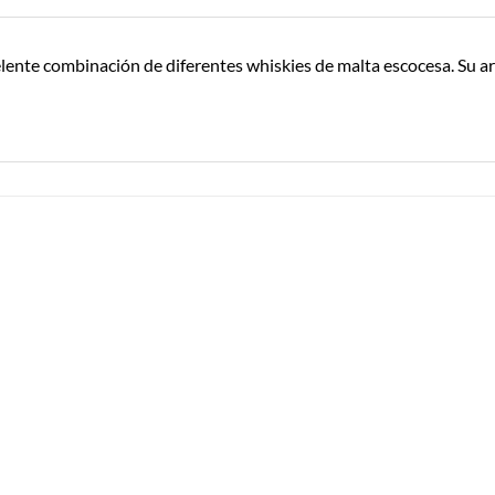
elente combinación de diferentes whiskies de malta escocesa. Su ar
Añadir a
Añadir a
Lista de
Lista de
Compras
Compras