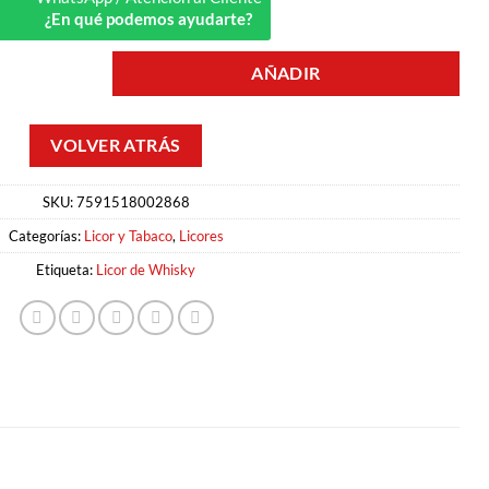
¿En qué podemos ayudarte?
AÑADIR
0.70LT MAVERICK cantidad
SKU:
7591518002868
Categorías:
Licor y Tabaco
,
Licores
Etiqueta:
Licor de Whisky