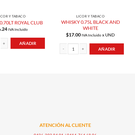
ICOR Y TABACO
LICOR Y TABACO
WHISKY 0.75L BLACK AND
0.70LT ROYAL CLUB
WHITE
6.24
IVA Incluido
$
17.00
x UND
IVA Incluido
AÑADIR
AÑADIR
0LT ROYAL CLUB cantidad
WHISKY 0.75L BLACK AND WHITE cantida
ATENCIÓN AL CLIENTE