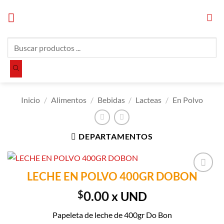
Saltar
al
contenido
Búsqueda
de
productos
Inicio
/
Alimentos
/
Bebidas
/
Lacteas
/
En Polvo
DEPARTAMENTOS
LECHE EN POLVO 400GR DOBON
Añadir a
Lista de
$
0.00
x UND
Compras
Papeleta de leche de 400gr Do Bon