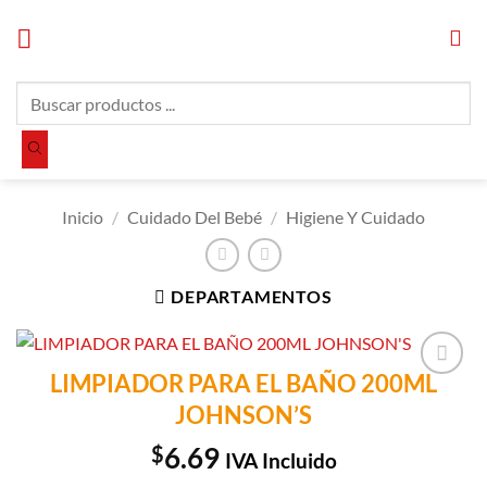
Saltar
al
contenido
Búsqueda
de
productos
Inicio
/
Cuidado Del Bebé
/
Higiene Y Cuidado
DEPARTAMENTOS
LIMPIADOR PARA EL BAÑO 200ML
Añadir a
JOHNSON’S
Lista de
Compras
$
6.69
IVA Incluido