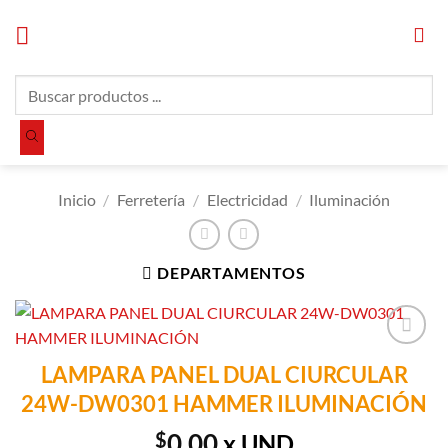
Saltar
al
contenido
Búsqueda
de
productos
Inicio
/
Ferretería
/
Electricidad
/
Iluminación
DEPARTAMENTOS
Añadir a
LAMPARA PANEL DUAL CIURCULAR
Lista de
24W-DW0301 HAMMER ILUMINACIÓN
Compras
$
0.00
x UND