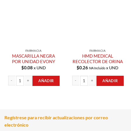
Añadir a
Añadir a
Lista de
Lista de
Compras
Compras
FARMACIA
FARMACIA
MASCARILLA NEGRA
HMD MEDICAL
POR UNIDAD EVONY
RECOLECTOR DE ORINA
$
0.08
$
0.26
x UND
x UND
IVA Incluido
AÑADIR
AÑADIR
MASCARILLA NEGRA POR UNIDAD EVONY cantidad
HMD MEDICAL RECOLECTOR DE ORI
Regístrese para recibir actualizaciones por correo
electrónico