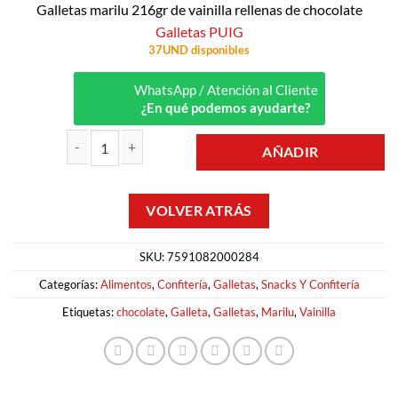
Galletas marilu 216gr de vainilla rellenas de chocolate
Galletas PUIG
37UND disponibles
WhatsApp / Atención al Cliente
¿En qué podemos ayudarte?
AÑADIR
GALLETAS DE VAINILLA Y CHOCOLATE 216GR MARILU cantidad
SKU:
7591082000284
Categorías:
Alimentos
,
Confitería
,
Galletas
,
Snacks Y Confitería
Etiquetas:
chocolate
,
Galleta
,
Galletas
,
Marilu
,
Vainilla