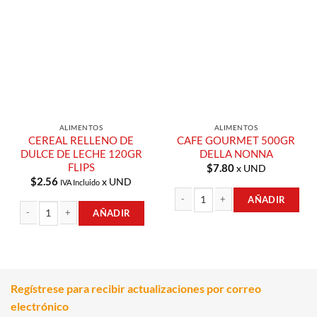
Añadir a
Añadir a
Lista de
Lista de
Compras
Compras
ALIMENTOS
ALIMENTOS
CEREAL RELLENO DE
CAFE GOURMET 500GR
DULCE DE LECHE 120GR
DELLA NONNA
FLIPS
$
7.80
x UND
$
2.56
x UND
IVA Incluido
AÑADIR
AÑADIR
CAFE GOURMET 500GR DELLA NONN
CEREAL RELLENO DE DULCE DE LECHE 120GR FLIPS cantidad
Regístrese para recibir actualizaciones por correo
electrónico