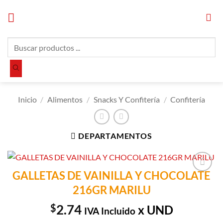
Saltar
al
contenido
Búsqueda
de
productos
Inicio
/
Alimentos
/
Snacks Y Confitería
/
Confitería
DEPARTAMENTOS
GALLETAS DE VAINILLA Y CHOCOLATE
Añadir a
216GR MARILU
Lista de
Compras
$
2.74
x UND
IVA Incluido