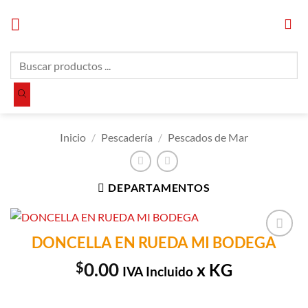
Saltar
al
contenido
Búsqueda
de
productos
Inicio
/
Pescadería
/
Pescados de Mar
DEPARTAMENTOS
DONCELLA EN RUEDA MI BODEGA
Añadir a
Lista de
$
0.00
x KG
IVA Incluido
Compras