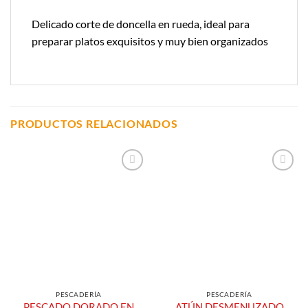
Delicado corte de doncella en rueda, ideal para
preparar platos exquisitos y muy bien organizados
PRODUCTOS RELACIONADOS
Añadir a
Añadir a
Lista de
Lista de
Compras
Compras
PESCADERÍA
PESCADERÍA
PESCADO DORADO EN
ATÚN DESMENUZADO