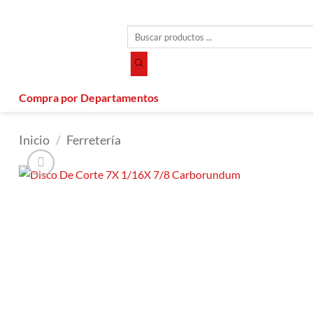
Saltar
al
Búsqueda
contenido
de
productos
Compra por Departamentos
Inicio
/
Ferretería