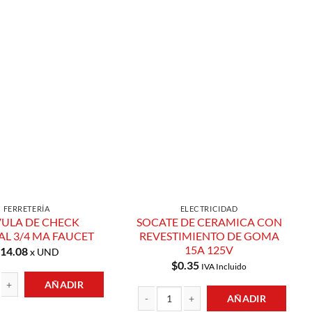
Añadir a
Añadir a
Lista de
Lista de
Compras
Compras
FERRETERÍA
ELECTRICIDAD
VULA DE CHECK
SOCATE DE CERAMICA CON
AL 3/4 MA FAUCET
REVESTIMIENTO DE GOMA
15A 125V
14.08
x UND
$
0.35
IVA Incluido
AÑADIR
AÑADIR
 CHECK VERTICAL 3/4 MA FAUCET cantidad