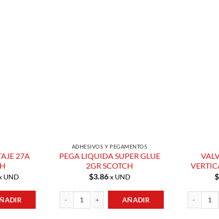
Añadir a
Añadir a
Lista de
Lista de
Compras
Compras
ADHESIVOS Y PEGAMENTOS
TAJE 27A
PEGA LIQUIDA SUPER GLUE
VAL
GH
2GR SCOTCH
VERTIC
$
3.86
$
x UND
x UND
ÑADIR
AÑADIR
7A 12V GP HIGH cantidad
PEGA LIQUIDA SUPER GLUE 2GR SCOTCH cantidad
VALVULA DE