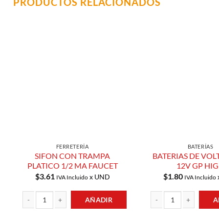
PRODUCTOS RELACIONADOS
Añadir a
Lista de
Compras
FERRETERÍA
BATERÍAS
SIFON CON TRAMPA
BATERIAS DE VOL
PLATICO 1/2 MA FAUCET
12V GP HI
$
3.61
$
1.80
x UND
IVA Incluido
IVA Incluido
AÑADIR
A
SIFON CON TRAMPA PLATICO 1/2 MA FAUCET cantidad
BATERIAS DE VOLTAJE 2