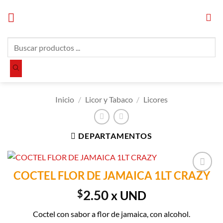
Saltar
al
contenido
Búsqueda
de
productos
Inicio
/
Licor y Tabaco
/
Licores
DEPARTAMENTOS
COCTEL FLOR DE JAMAICA 1LT CRAZY
Añadir a
Lista de
$
2.50
x UND
Compras
Coctel con sabor a flor de jamaica, con alcohol.