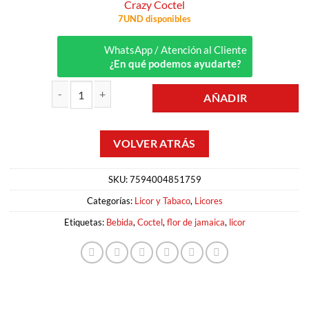
Crazy Coctel
7UND disponibles
WhatsApp / Atención al Cliente
¿En qué podemos ayudarte?
AÑADIR
COCTEL FLOR DE JAMAICA 1LT CRAZY cantidad
SKU:
7594004851759
Categorías:
Licor y Tabaco
,
Licores
Etiquetas:
Bebida
,
Coctel
,
flor de jamaica
,
licor