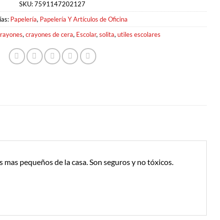
SKU:
7591147202127
ías:
Papelería
,
Papelería Y Artículos de Oficina
rayones
,
crayones de cera
,
Escolar
,
solita
,
utiles escolares
os mas pequeños de la casa. Son seguros y no tóxicos.