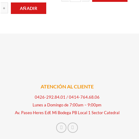
BOLIGRAFOS POR UNIDAD cantidad
AÑADIR
ntidad
 COLORES BORRABLES JUMBO 12UND SOLITA cantidad
ATENCIÓN AL CLIENTE
0426-292.84.01
/
0414-764.68.06
Lunes a Domingo de 7:00am – 9:00pm
Av. Paseo Heres Edf. Mi Bodega PB Local 1 Sector Catedral