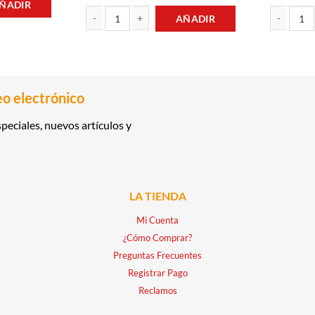
ÑADIR
AÑADIR
 10 HOJAS SOLITA cantidad
LAPICES DE COLORES PREMIUM 12UND 4MM SOLITA ca
LAPICES DE
eo electrónico
peciales, nuevos artículos y
LA TIENDA
Mi Cuenta
¿Cómo Comprar?
Preguntas Frecuentes
Registrar Pago
Reclamos