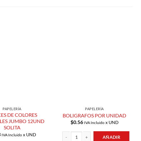
Añadir a
Añadir a
Lista de
Lista de
Compras
Compras
PAPELERÍA
PAPELERÍA
CES DE COLORES
BOLIGRAFOS POR UNIDAD
LES JUMBO 12UND
$
0.56
x UND
IVA Incluido
SOLITA
3
x UND
IVA Incluido
AÑADIR