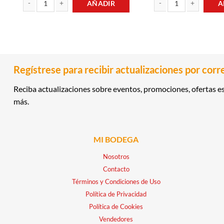
AÑADIR
A
BLOCK CARTULINA PREMIUM 10 HOJAS SOLITA cantidad
BLOCK PAPEL LUSTRILLO
Regístrese para recibir actualizaciones por corr
Reciba actualizaciones sobre eventos, promociones, ofertas es
más.
MI BODEGA
Nosotros
Contacto
Términos y Condiciones de Uso
Política de Privacidad
Política de Cookies
Vendedores