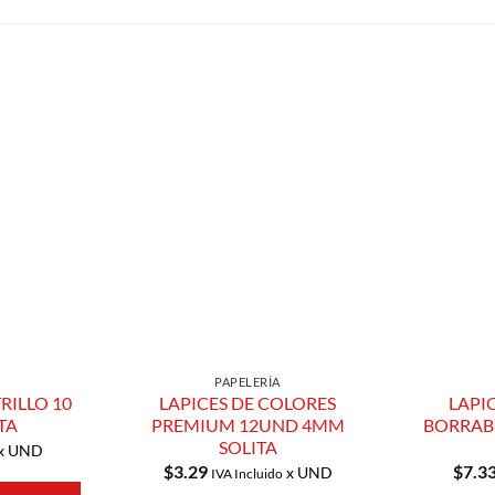
Añadir a
Añadir a
Lista de
Lista de
Compras
Compras
PAPELERÍA
RILLO 10
LAPICES DE COLORES
LAPI
TA
PREMIUM 12UND 4MM
BORRAB
SOLITA
x UND
$
3.29
$
7.3
x UND
IVA Incluido