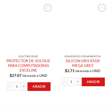
Añadir a
Añadir a
Lista de
Lista de
Compras
Compras
ELECTRICIDAD
ADHESIVOS Y PEGAMENTOS
PROTECTOR DE VOLTAJE
SILICON GRIS 85GR
PARA COMPUTADORAS
MEGA GREY
EXCELINE
$
2.71
x UND
IVA Incluido
$
27.07
x UND
IVA Incluido
AÑADIR
AÑADIR
SILICON GRIS 85GR MEGA GREY cant
PROTECTOR DE VOLTAJE PARA COMPUTADORAS EXCELINE cantidad