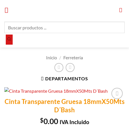
Saltar
al
contenido
Búsqueda
de
productos
Inicio
/
Ferretería
DEPARTAMENTOS
Cinta Transparente Gruesa 18mmX50Mts
Añadir a
D´Bash
Lista de
Compras
$
0.00
IVA Incluido