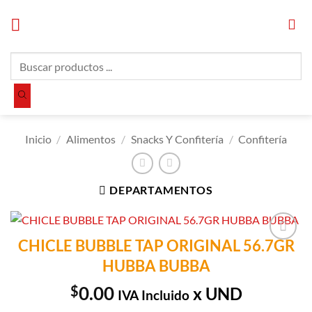
Saltar
al
contenido
Búsqueda
de
productos
Inicio
/
Alimentos
/
Snacks Y Confitería
/
Confitería
DEPARTAMENTOS
CHICLE BUBBLE TAP ORIGINAL 56.7GR
Añadir a
HUBBA BUBBA
Lista de
Compras
$
0.00
x UND
IVA Incluido