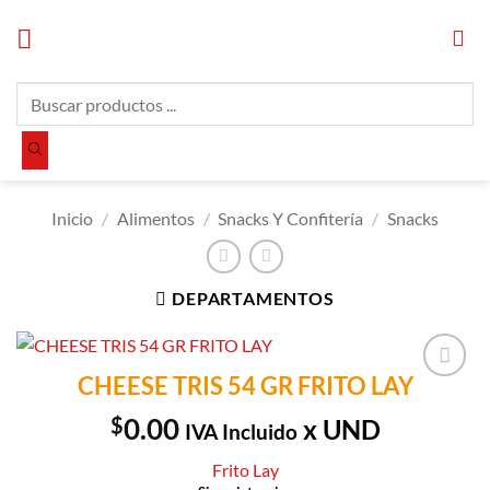
Saltar
al
contenido
Búsqueda
de
productos
Inicio
/
Alimentos
/
Snacks Y Confitería
/
Snacks
DEPARTAMENTOS
CHEESE TRIS 54 GR FRITO LAY
Añadir a
Lista de
$
0.00
x UND
IVA Incluido
Compras
Frito Lay