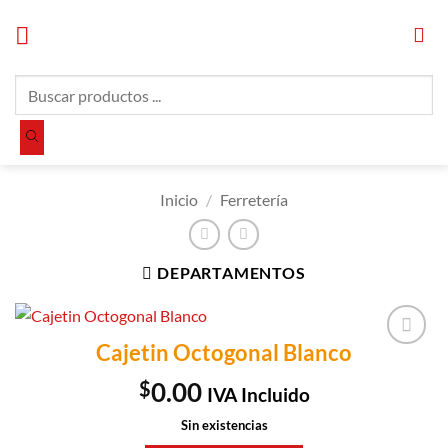
Saltar
al
contenido
Búsqueda
de
productos
Inicio
/
Ferretería
DEPARTAMENTOS
Cajetin Octogonal Blanco
Añadir a
Lista de
$
0.00
IVA Incluido
Compras
Sin existencias